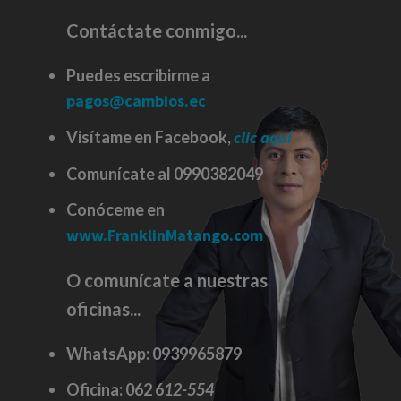
Contáctate conmigo...
Puedes escribirme a
pagos@cambios.ec
Visítame en Facebook,
clic aquí
Comunícate al 0990382049
Conóceme en
www.FranklinMatango.com
O comunícate a nuestras
oficinas...
WhatsApp:
0939965879
Oficina:
062 6
12-554