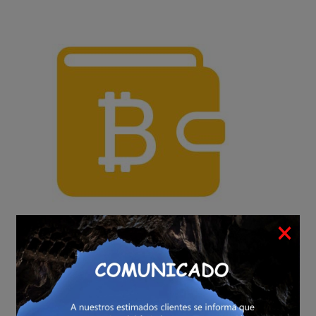
×
VENDE
BITCOINS