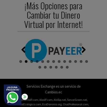
¡Más Opciones para
Cambiar tu Dinero
Virtual por Internet!
Previ
Next
ous
Servicios Exchange
es un servicio de
Cambios.ec
ServerVoIP.com
,
AlosIP.com
,
AloSip.net
,
ServerGreen.net
,
HostEcologico.com
,
EcoDominio.org
,
ChatProfesional.com
,