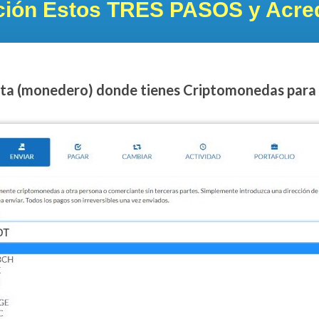
ción Estos TRES PASOS y Acre
enta (monedero) donde tienes Criptomonedas para 