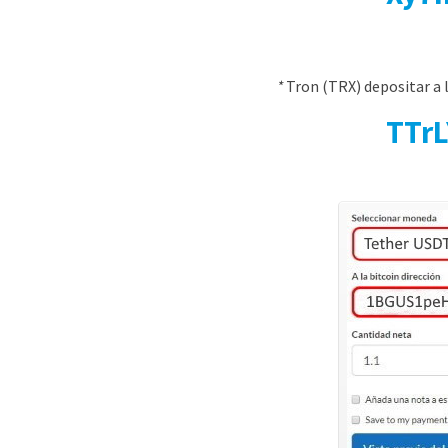
*
Tron (TRX) depositar a l
TTr