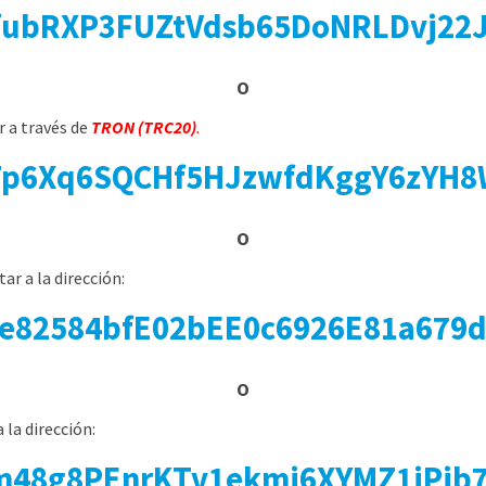
fubRXP3FUZtVdsb65DoNRLDvj22
o
 a través de
TRON (TRC20)
.
p6Xq6SQCHf5HJzwfdKggY6zYH
o
r a la dirección:
e82584bfE02bEE0c6926E81a679
o
la dirección:
m48g8PEnrKTv1ekmi6XYMZ1iPjb