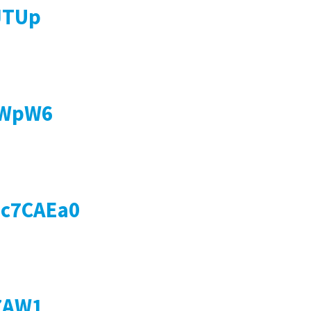
JTUp
8WpW6
dc7CAEa0
7AW1