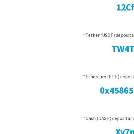
12C
*
Tether
(
USDT) depositar
TW4T
*
Ethereum (ETH) deposita
0x45865
*
Dash (DASH) depositar a 
Xy7