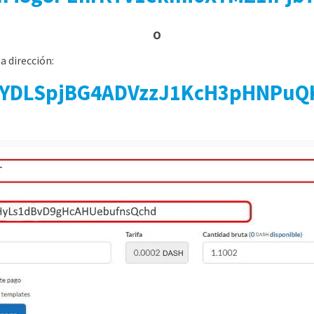
o
a dirección:
LYDLSpjBG4ADVzzJ1KcH3pHNPuQ