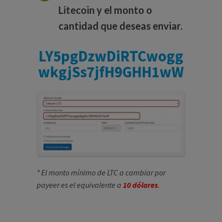
Litecoin y el monto o
cantidad que deseas enviar.
LY5pgDzwDiRTCwogg
wkgjSs7jfH9GHH1wW
* El monto mínimo de LTC a cambiar por
payeer es el equivalente a
10 dólares
.