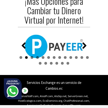
¡Más Opciones para
Cambiar tu Dinero
Virtual por Internet!
Previ
Next
ous
Servicios Exchange
es un servicio de
Cambios.ec
ServerVoIP.com
,
AlosIP.com
,
AloSip.net
,
ServerGreen.net
,
HostEcologico.com
,
EcoDominio.org
,
ChatProfesional.com
,
AsociacionDeBestseller.com
,
ServerPbx.com
,