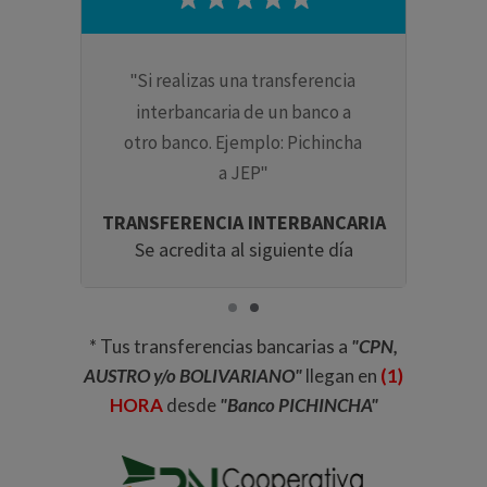
Si realizas una transferencia
ncia
interbancaria de un banco a
ismo
otro banco. Ejemplo: Pichincha
ico a
a JEP
CTA
TRANSFERENCIA INTERBANCARIA
tos
Se acredita al siguiente día
* Tus transferencias bancarias a
"CPN,
AUSTRO y/o BOLIVARIANO"
llegan en
(1)
HORA
desde
"Banco PICHINCHA"