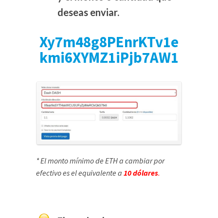
deseas enviar.
Xy7m48g8PEnrKTv1e
kmi6XYMZ1iPjb7AW1
* El monto mínimo de ETH a cambiar por
efectivo es el equivalente a
10 dólares
.