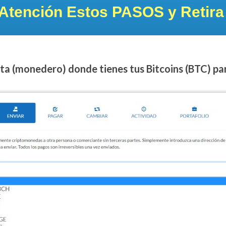
Atención Estos PASOS y Retira
enta (monedero) donde tienes tus Bitcoins (BTC) par