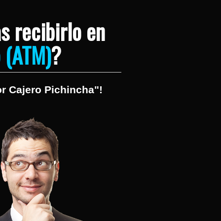
s recibirlo en
o (ATM)
?
or Cajero Pichincha"!