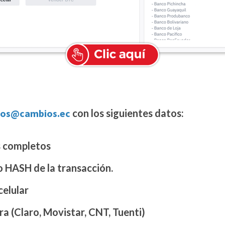
os@cambios.ec
con los siguientes datos:
 completos
o HASH de la transacción.
elular
a (Claro, Movistar, CNT, Tuenti)