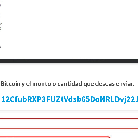
 Bitcoin y el monto o cantidad que deseas enviar.
12CfubRXP3FUZtVdsb65DoNRLDvj22