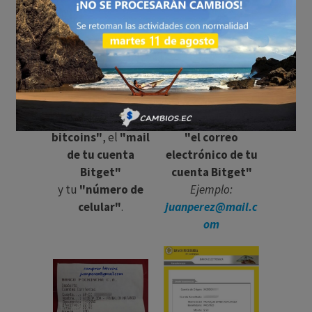
COMPROBANTE de
TRANSFERENCIA
depósit
o
bancaria
Escribe con esfero
Escribe en
azul
o
rojo
(no
concepto,
negro
) sobre la
descripción o
papeleta:
detalle
"compra
únicamente:
bitcoins"
, el
"mail
"el correo
de tu cuenta
electrónico de tu
Bitget"
cuenta Bitget"
y tu
"número de
Ejemplo:
celular"
.
juanperez@mail.c
om