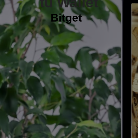
tu Wallet
B
i