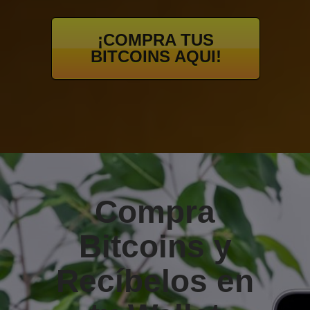
¡COMPRA TUS
BITCOINS AQUI!
Compra
Bitcoins y
Recíbelos en