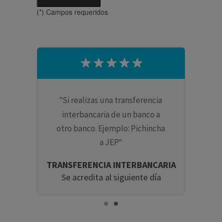
(*) Campos requeridos
Si realizas una transferencia
ncia
interbancaria de un banco a
ismo
otro banco. Ejemplo: Pichincha
ico a
a JEP
CTA
TRANSFERENCIA INTERBANCARIA
tos
Se acredita al siguiente día